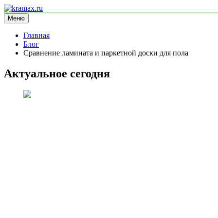
Перейти
к
Меню
kramax.ru
блог про строительство
содержимому
Главная
Блог
Сравнение ламината и паркетной доски для пола
Актуальное сегодня