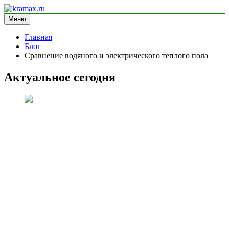
Перейти
к
Меню
kramax.ru
блог про строительство
содержимому
Главная
Блог
Сравнение водяного и электрического теплого пола
Актуальное сегодня