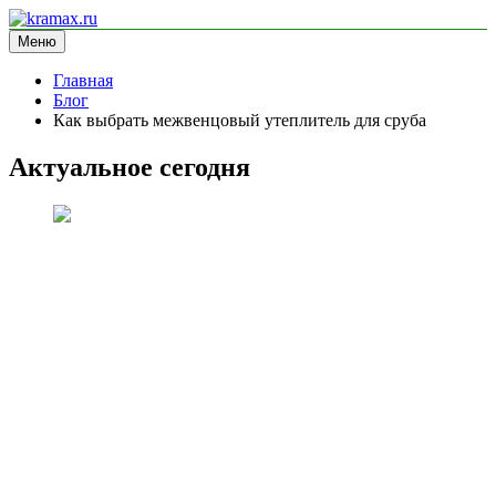
Перейти
к
Меню
kramax.ru
блог про строительство
содержимому
Главная
Блог
Как выбрать межвенцовый утеплитель для сруба
Актуальное сегодня