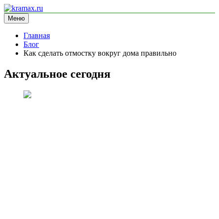
Перейти
к
Меню
kramax.ru
блог про строительство
содержимому
Главная
Блог
Как сделать отмостку вокруг дома правильно
Актуальное сегодня