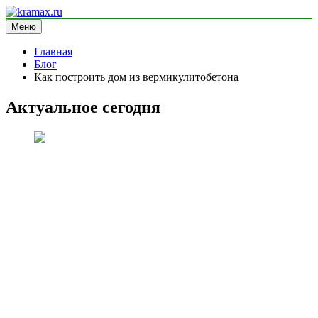
Перейти
к
Меню
kramax.ru
блог про строительство
содержимому
Главная
Блог
Как построить дом из вермикулитобетона
Актуальное сегодня