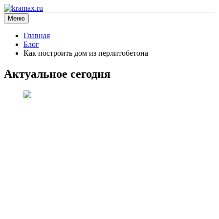
Перейти
к
Меню
kramax.ru
блог про строительство
содержимому
Главная
Блог
Как построить дом из перлитобетона
Актуальное сегодня