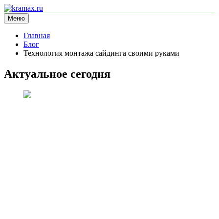
Перейти
к
Меню
kramax.ru
блог про строительство
содержимому
Главная
Блог
Технология монтажа сайдинга своими руками
Актуальное сегодня